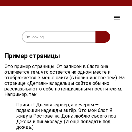
HOME AND GARDEN
Пример страницы
HEALTH AND BEAUTY
Это пример страницы. От записей в блоге она
отличается тем, что остаётся на одном месте и
CELEBRITY
отображается в меню сайта (в большинстве тем). На
странице «Детали» владельцы сайтов обычно
SOCIETY
рассказывают о себе потенциальным посетителям.
Например, так:
PSYCHOLOGY
Привет! Днём я курьер, а вечером —
INTERESTING
подающий надежды актёр. Это мой блог. Я
живу в Ростове-на-Дону, люблю своего пса
we on Fb
Джека и пинаколаду. (И ещё попадать под
дождь.)