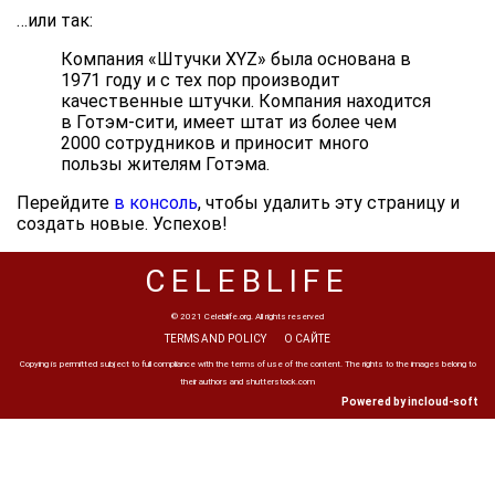
…или так:
Компания «Штучки XYZ» была основана в
1971 году и с тех пор производит
качественные штучки. Компания находится
в Готэм-сити, имеет штат из более чем
2000 сотрудников и приносит много
пользы жителям Готэма.
Перейдите
в консоль
, чтобы удалить эту страницу и
создать новые. Успехов!
CELEBLIFE
© 2021 Celeblife.org. All rights reserved
TERMS AND POLICY
О САЙТЕ
Copying is permitted subject to full compliance with the terms of use of the content. The rights to the images belong to
their authors and shutterstock.com
Powered by incloud-soft