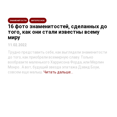
ЗНАМЕНИТОСТИ
ИНТЕРЕСНОЕ
16 фото знаменитостей, сделанных до
того, как они стали известны всему
миру
11.02.2022
Трудно представить себе, как выглядели знаменитости
до того, как приобрели всемирную славу. Только
вообразите маленького Харрисона Форда, или Мерлин
Монро.. А вот, будущий звезда эпатажа Дэвид Боуи,
совсем еще малыш.
Читать дальше...