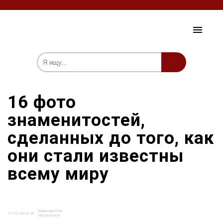
ЗДОРОВЬЕ И КРАСОТА
16 фото
ЗНАМЕНИТОСТИ
знаменитостей,
ОБЩЕСТВО
сделанных до того, как
ПСИХОЛОГИЯ
они стали известны
мы на Fb
всему миру
Знаменитости
11.02.2022
in
Интересное