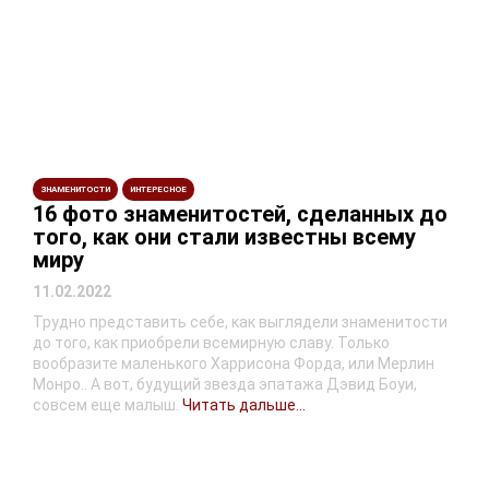
ЗНАМЕНИТОСТИ
ИНТЕРЕСНОЕ
16 фото знаменитостей, сделанных до
того, как они стали известны всему
миру
11.02.2022
Трудно представить себе, как выглядели знаменитости
до того, как приобрели всемирную славу. Только
вообразите маленького Харрисона Форда, или Мерлин
Монро.. А вот, будущий звезда эпатажа Дэвид Боуи,
совсем еще малыш.
Читать дальше...