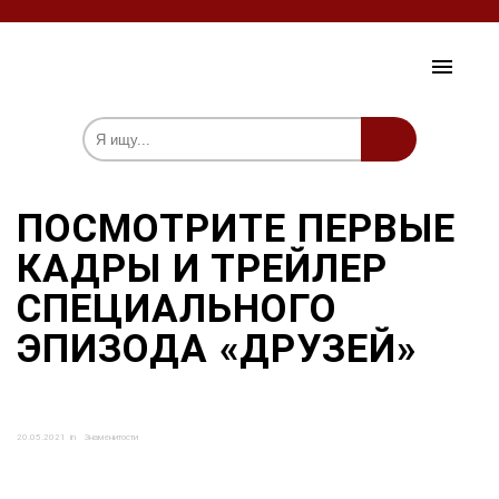
ЗДОРОВЬЕ И КРАСОТА
ПОСМОТРИТЕ ПЕРВЫЕ
ЗНАМЕНИТОСТИ
КАДРЫ И ТРЕЙЛЕР
ОБЩЕСТВО
СПЕЦИАЛЬНОГО
ПСИХОЛОГИЯ
ЭПИЗОДА «ДРУЗЕЙ»
мы на Fb
20.05.2021
in
Знаменитости